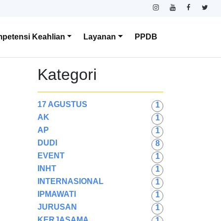
petensi Keahlian
Layanan
PPDB
Kategori
17 AGUSTUS
1
AK
1
AP
1
DUDI
8
EVENT
1
INHT
1
INTERNASIONAL
1
IPMAWATI
1
JURUSAN
1
KERJASAMA
1