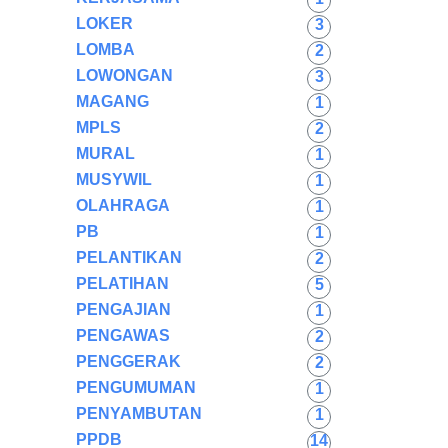
LOKER
3
LOMBA
2
LOWONGAN
3
MAGANG
1
MPLS
2
MURAL
1
MUSYWIL
1
OLAHRAGA
1
PB
1
PELANTIKAN
2
PELATIHAN
5
PENGAJIAN
1
PENGAWAS
2
PENGGERAK
2
PENGUMUMAN
1
PENYAMBUTAN
1
PPDB
14