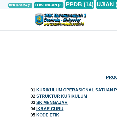
PPDB
(14)
UJIAN
LOWONGAN
(3)
KERJASAMA
(1)
PRO
01
KURIKULUM OPERASIONAL SATUAN P
02
STRUKTUR KURIKULUM
03
SK MENGAJAR
04
IKRAR GURU
05
KODE ETIK