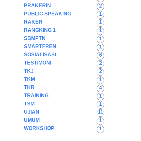
PRAKERIN
2
PUBLIC SPEAKING
1
RAKER
1
RANGKING 1
1
SBMPTN
1
SMARTFREN
1
SOSIALISASI
6
TESTIMONI
2
TKJ
2
TKM
1
TKR
4
TRAINING
1
TSM
1
UJIAN
11
UMUM
1
WORKSHOP
1