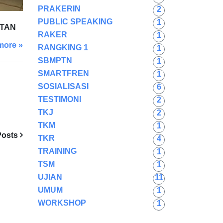
PRAKERIN
2
PUBLIC SPEAKING
1
ATAN
RAKER
1
more »
RANGKING 1
1
SBMPTN
1
SMARTFREN
1
SOSIALISASI
6
TESTIMONI
2
TKJ
2
TKM
1
Posts
TKR
4
TRAINING
1
TSM
1
UJIAN
11
UMUM
1
WORKSHOP
1