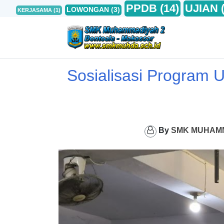
PPDB
(14)
UJIAN
LOWONGAN
(3)
KERJASAMA
(1)
Sosialisasi Program U
By
SMK MUHAM