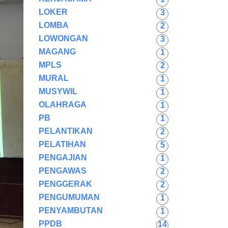
LOKER
3
LOMBA
2
LOWONGAN
3
MAGANG
1
MPLS
2
MURAL
1
MUSYWIL
1
OLAHRAGA
1
PB
1
PELANTIKAN
2
PELATIHAN
5
PENGAJIAN
1
PENGAWAS
2
PENGGERAK
2
PENGUMUMAN
1
PENYAMBUTAN
1
PPDB
14