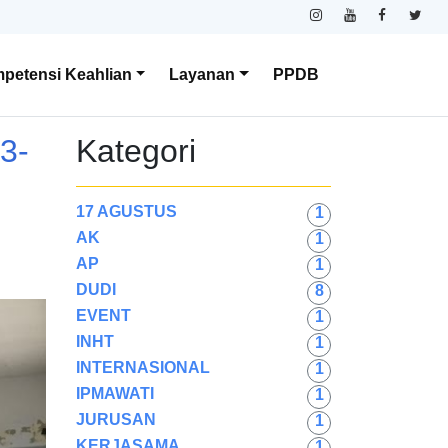
petensi Keahlian
Layanan
PPDB
3-
Kategori
17 AGUSTUS
1
AK
1
AP
1
DUDI
8
EVENT
1
INHT
1
INTERNASIONAL
1
IPMAWATI
1
JURUSAN
1
KERJASAMA
1