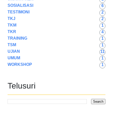
SOSIALISASI
6
TESTIMONI
2
TKJ
2
TKM
1
TKR
4
TRAINING
1
TSM
1
UJIAN
11
UMUM
1
WORKSHOP
1
Telusuri