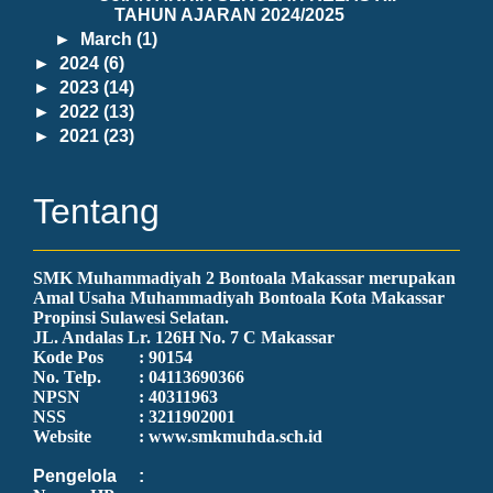
TAHUN AJARAN 2024/2025
►
March
(1)
►
2024
(6)
►
2023
(14)
►
2022
(13)
►
2021
(23)
Tentang
SMK Muhammadiyah 2 Bontoala Makassar merupakan
Amal Usaha Muhammadiyah Bontoala Kota Makassar
Propinsi Sulawesi Selatan.
JL. Andalas Lr. 126H No. 7 C Makassar
Kode Pos
: 90154
No. Telp.
: 04113690366
NPSN
: 40311963
NSS
: 3211902001
Website
: www.smkmuhda.sch.id
Pengelola
: