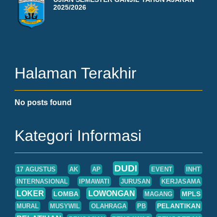
2025/2026
Halaman Terakhir
No posts found
Kategori Informasi
DUDI
17 AGUSTUS
AK
AP
EVENT
INHT
INTERNASIONAL
IPMAWATI
JURUSAN
KERJASAMA
LOKER
LOWONGAN
LOMBA
MPLS
MAGANG
PELANTIKAN
MURAL
MUSYWIL
OLAHRAGA
PB