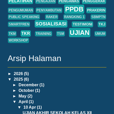
PELATIHAN
PENGAWAS
PENGGERAK
PENGAJIAN
PPDB
PRAKERIN
PENGUMUMAN
PENYAMBUTAN
PUBLIC SPEAKING
RAKER
RANGKING 1
SBMPTN
SOSIALISASI
TESTIMONI
TKJ
SMARTFREN
UJIAN
TKR
TKM
TRAINING
TSM
UMUM
WORKSHOP
Arsip Halaman
►
2026
(5)
▼
2025
(6)
►
December
(1)
►
October
(1)
►
May
(2)
▼
April
(1)
▼
10 Apr
(1)
UJIAN AKHIR SEKOLAH KELAS XII