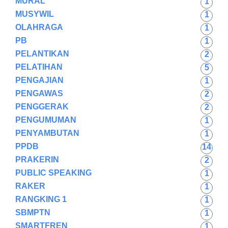
MURAL
1
MUSYWIL
1
OLAHRAGA
1
PB
1
PELANTIKAN
2
PELATIHAN
5
PENGAJIAN
1
PENGAWAS
2
PENGGERAK
2
PENGUMUMAN
1
PENYAMBUTAN
1
PPDB
14
PRAKERIN
2
PUBLIC SPEAKING
1
RAKER
1
RANGKING 1
1
SBMPTN
1
SMARTFREN
1