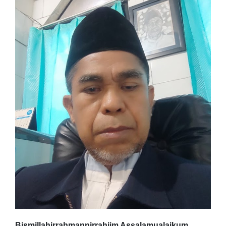
Bismillahirrahmannirrahiim Assalamualaikum