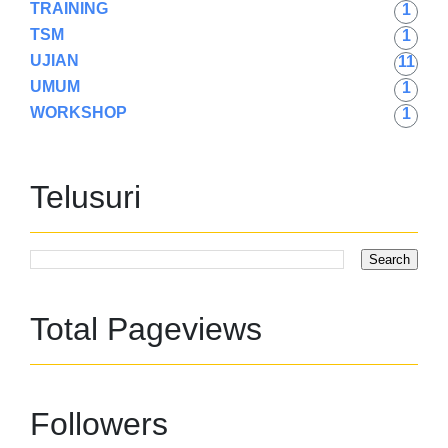
TRAINING
1
TSM
1
UJIAN
11
UMUM
1
WORKSHOP
1
Telusuri
Total Pageviews
Followers