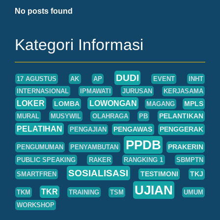
No posts found
Kategori Informasi
DUDI
17 AGUSTUS
AK
AP
EVENT
INHT
INTERNASIONAL
IPMAWATI
JURUSAN
KERJASAMA
LOKER
LOWONGAN
LOMBA
MPLS
MAGANG
PELANTIKAN
MURAL
MUSYWIL
OLAHRAGA
PB
PELATIHAN
PENGAWAS
PENGGERAK
PENGAJIAN
PPDB
PRAKERIN
PENGUMUMAN
PENYAMBUTAN
PUBLIC SPEAKING
RAKER
RANGKING 1
SBMPTN
SOSIALISASI
TESTIMONI
TKJ
SMARTFREN
UJIAN
TKR
TKM
TRAINING
TSM
UMUM
WORKSHOP