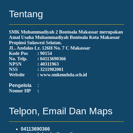
Tentang
SMK Muhammadiyah 2 Bontoala Makassar merupakan
Amal Usaha Muhammadiyah Bontoala Kota Makassar
Propinsi Sulawesi Selatan.
JL. Andalas Lr. 126H No. 7 C Makassar
Kode Pos
: 90154
No. Telp.
: 04113690366
NPSN
: 40311963
NSS
: 3211902001
Website
: www.smkmuhda.sch.id
Pengelola
:
Nomor HP
:
Telpon, Email Dan Maps
04113690366