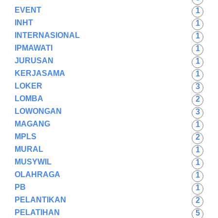
EVENT
1
INHT
1
INTERNASIONAL
1
IPMAWATI
1
JURUSAN
1
KERJASAMA
1
LOKER
3
LOMBA
2
LOWONGAN
3
MAGANG
1
MPLS
2
MURAL
1
MUSYWIL
1
OLAHRAGA
1
PB
1
PELANTIKAN
2
PELATIHAN
5