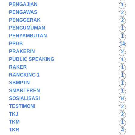
PENGAJIAN
1
PENGAWAS
2
PENGGERAK
2
PENGUMUMAN
1
PENYAMBUTAN
1
PPDB
14
PRAKERIN
2
PUBLIC SPEAKING
1
RAKER
1
RANGKING 1
1
SBMPTN
1
SMARTFREN
1
SOSIALISASI
6
TESTIMONI
2
TKJ
2
TKM
1
TKR
4