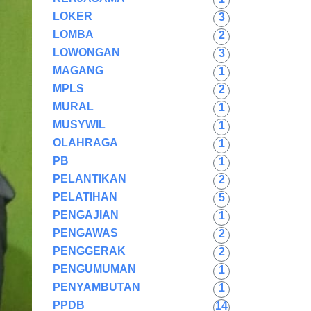
LOKER
3
LOMBA
2
LOWONGAN
3
MAGANG
1
MPLS
2
MURAL
1
MUSYWIL
1
OLAHRAGA
1
PB
1
PELANTIKAN
2
PELATIHAN
5
PENGAJIAN
1
PENGAWAS
2
PENGGERAK
2
PENGUMUMAN
1
PENYAMBUTAN
1
PPDB
14