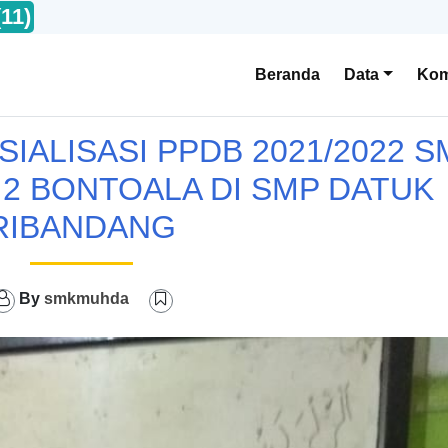
(11)
Beranda
Data
Kom
IALISASI PPDB 2021/2022 S
2 BONTOALA DI SMP DATUK
RIBANDANG
By
smkmuhda