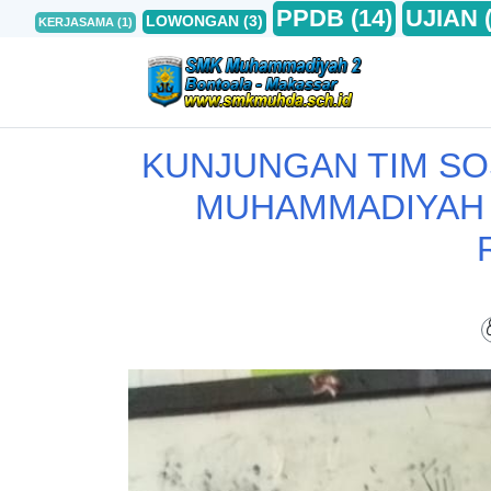
PPDB
(14)
UJIAN
LOWONGAN
(3)
KERJASAMA
(1)
KUNJUNGAN TIM SOS
MUHAMMADIYAH 