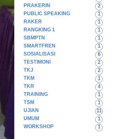
PRAKERIN
2
PUBLIC SPEAKING
1
RAKER
1
RANGKING 1
1
SBMPTN
1
SMARTFREN
1
SOSIALISASI
6
TESTIMONI
2
TKJ
2
TKM
1
TKR
4
TRAINING
1
TSM
1
UJIAN
11
UMUM
1
WORKSHOP
1