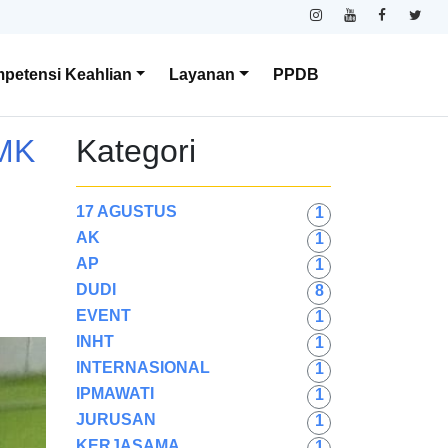
petensi Keahlian
Layanan
PPDB
MK
Kategori
17 AGUSTUS
1
AK
1
AP
1
DUDI
8
EVENT
1
INHT
1
INTERNASIONAL
1
IPMAWATI
1
JURUSAN
1
KERJASAMA
1