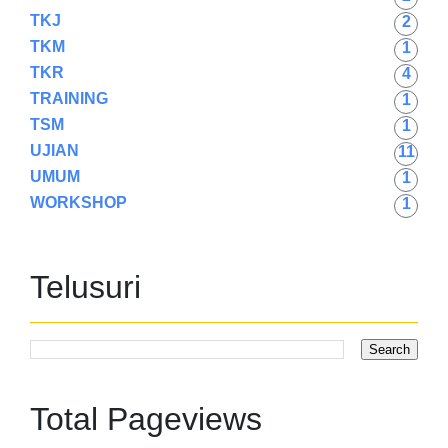
TKJ
2
TKM
1
TKR
4
TRAINING
1
TSM
1
UJIAN
11
UMUM
1
WORKSHOP
1
Telusuri
Total Pageviews