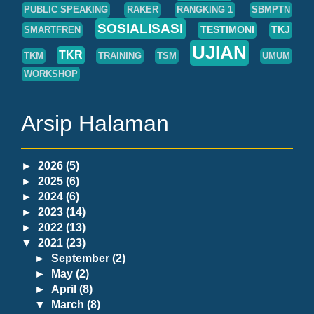
PUBLIC SPEAKING
RAKER
RANGKING 1
SBMPTN
SOSIALISASI
TESTIMONI
TKJ
SMARTFREN
UJIAN
TKR
TKM
TRAINING
TSM
UMUM
WORKSHOP
Arsip Halaman
►
2026
(5)
►
2025
(6)
►
2024
(6)
►
2023
(14)
►
2022
(13)
▼
2021
(23)
►
September
(2)
►
May
(2)
►
April
(8)
▼
March
(8)