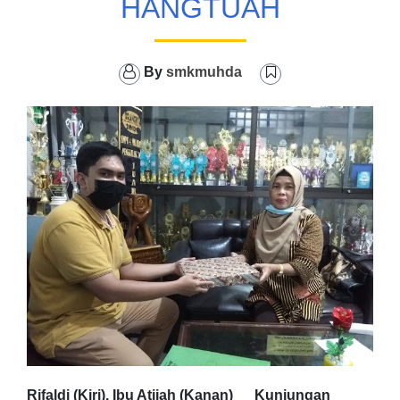
HANGTUAH
By
smkmuhda
Rifaldi (Kiri), Ibu Atijah (Kanan) Kunjungan