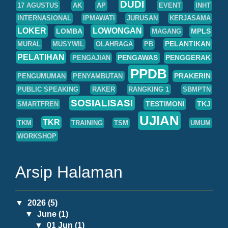
DUDI
17 AGUSTUS
AK
AP
EVENT
INHT
INTERNASIONAL
IPMAWATI
JURUSAN
KERJASAMA
LOKER
LOWONGAN
LOMBA
MPLS
MAGANG
PELANTIKAN
MURAL
MUSYWIL
OLAHRAGA
PB
PELATIHAN
PENGAWAS
PENGGERAK
PENGAJIAN
PPDB
PRAKERIN
PENGUMUMAN
PENYAMBUTAN
PUBLIC SPEAKING
RAKER
RANGKING 1
SBMPTN
SOSIALISASI
TESTIMONI
TKJ
SMARTFREN
UJIAN
TKR
TKM
TRAINING
TSM
UMUM
WORKSHOP
Arsip Halaman
▼
2026
(5)
▼
June
(1)
▼
01 Jun
(1)