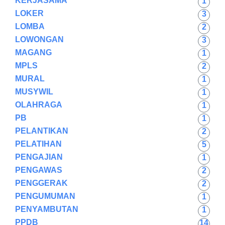
KERJASAMA
1
LOKER
3
LOMBA
2
LOWONGAN
3
MAGANG
1
MPLS
2
MURAL
1
MUSYWIL
1
OLAHRAGA
1
PB
1
PELANTIKAN
2
PELATIHAN
5
PENGAJIAN
1
PENGAWAS
2
PENGGERAK
2
PENGUMUMAN
1
PENYAMBUTAN
1
PPDB
14