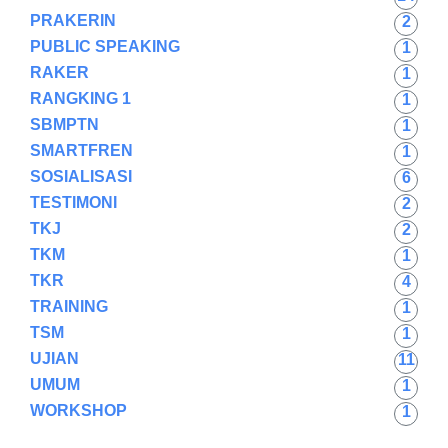
PRAKERIN
2
PUBLIC SPEAKING
1
RAKER
1
RANGKING 1
1
SBMPTN
1
SMARTFREN
1
SOSIALISASI
6
TESTIMONI
2
TKJ
2
TKM
1
TKR
4
TRAINING
1
TSM
1
UJIAN
11
UMUM
1
WORKSHOP
1