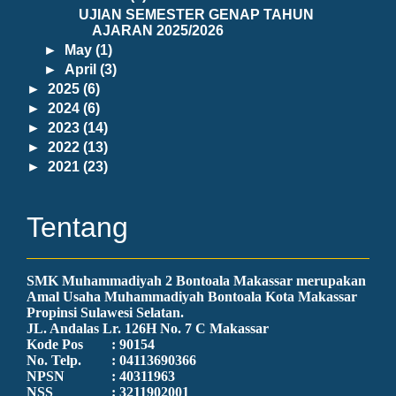
UJIAN SEMESTER GENAP TAHUN
AJARAN 2025/2026
►
May
(1)
►
April
(3)
►
2025
(6)
►
2024
(6)
►
2023
(14)
►
2022
(13)
►
2021
(23)
Tentang
SMK Muhammadiyah 2 Bontoala Makassar merupakan
Amal Usaha Muhammadiyah Bontoala Kota Makassar
Propinsi Sulawesi Selatan.
JL. Andalas Lr. 126H No. 7 C Makassar
Kode Pos
: 90154
No. Telp.
: 04113690366
NPSN
: 40311963
NSS
: 3211902001