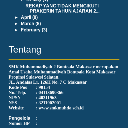
REKAP YANG TIDAK MENGIKUTI
PRAKERIN TAHUN AJARAN 2...
►
April
(8)
►
March
(8)
►
February
(3)
Tentang
SMK Muhammadiyah 2 Bontoala Makassar merupakan
Amal Usaha Muhammadiyah Bontoala Kota Makassar
Propinsi Sulawesi Selatan.
JL. Andalas Lr. 126H No. 7 C Makassar
Kode Pos
: 90154
No. Telp.
: 04113690366
NPSN
: 40311963
NSS
: 3211902001
Website
: www.smkmuhda.sch.id
Pengelola
:
Nomor HP
: