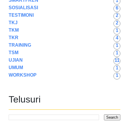
SMARTFREN
1
SOSIALISASI
6
TESTIMONI
2
TKJ
2
TKM
1
TKR
4
TRAINING
1
TSM
1
UJIAN
11
UMUM
1
WORKSHOP
1
Telusuri