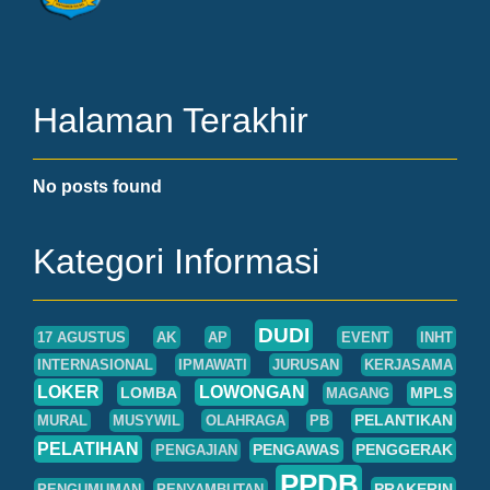
Halaman Terakhir
No posts found
Kategori Informasi
DUDI
17 AGUSTUS
AK
AP
EVENT
INHT
INTERNASIONAL
IPMAWATI
JURUSAN
KERJASAMA
LOKER
LOWONGAN
LOMBA
MPLS
MAGANG
PELANTIKAN
MURAL
MUSYWIL
OLAHRAGA
PB
PELATIHAN
PENGAWAS
PENGGERAK
PENGAJIAN
PPDB
PRAKERIN
PENGUMUMAN
PENYAMBUTAN