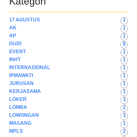
Kategori
17 AGUSTUS
1
AK
1
AP
1
DUDI
8
EVENT
1
INHT
1
INTERNASIONAL
1
IPMAWATI
1
JURUSAN
1
KERJASAMA
1
LOKER
3
LOMBA
2
LOWONGAN
3
MAGANG
1
MPLS
2