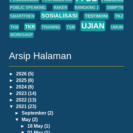
PUBLIC SPEAKING
RAKER
RANGKING 1
SBMPTN
SOSIALISASI
TESTIMONI
TKJ
SMARTFREN
UJIAN
TKR
TKM
TRAINING
TSM
UMUM
WORKSHOP
Arsip Halaman
►
2026
(5)
►
2025
(6)
►
2024
(6)
►
2023
(14)
►
2022
(13)
▼
2021
(23)
►
September
(2)
▼
May
(2)
►
18 May
(1)
▼
01 May
(1)