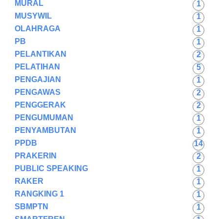
MURAL
1
MUSYWIL
1
OLAHRAGA
1
PB
1
PELANTIKAN
2
PELATIHAN
5
PENGAJIAN
1
PENGAWAS
2
PENGGERAK
2
PENGUMUMAN
1
PENYAMBUTAN
1
PPDB
14
PRAKERIN
2
PUBLIC SPEAKING
1
RAKER
1
RANGKING 1
1
SBMPTN
1