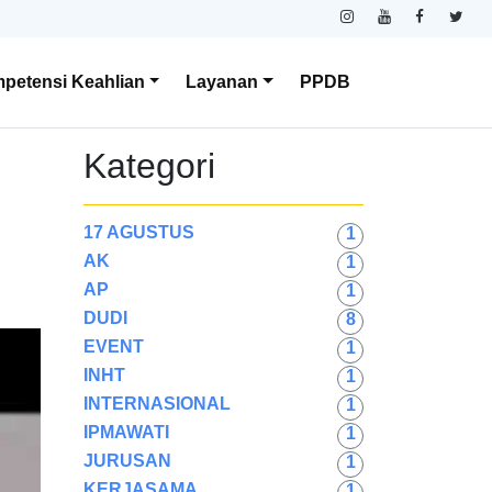
petensi Keahlian
Layanan
PPDB
Kategori
17 AGUSTUS
1
AK
1
AP
1
DUDI
8
EVENT
1
INHT
1
INTERNASIONAL
1
IPMAWATI
1
JURUSAN
1
KERJASAMA
1