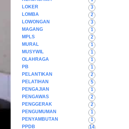
LOKER
3
LOMBA
2
LOWONGAN
3
MAGANG
1
MPLS
2
MURAL
1
MUSYWIL
1
OLAHRAGA
1
PB
1
PELANTIKAN
2
PELATIHAN
5
PENGAJIAN
1
PENGAWAS
2
PENGGERAK
2
PENGUMUMAN
1
PENYAMBUTAN
1
PPDB
14