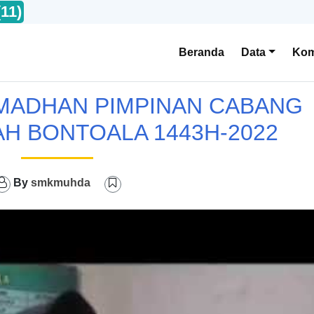
(11)
Beranda
Data
Kom
MADHAN PIMPINAN CABANG
H BONTOALA 1443H-2022
By
smkmuhda