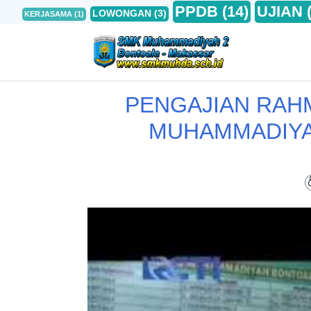
PPDB
(14)
UJIAN
LOWONGAN
(3)
KERJASAMA
(1)
PENGAJIAN RAH
MUHAMMADIYA