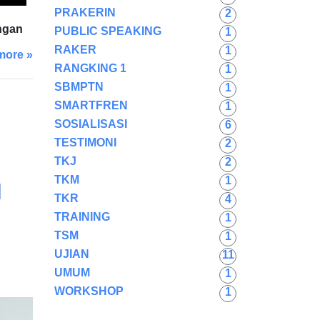
PRAKERIN
2
ngan
PUBLIC SPEAKING
1
RAKER
1
more »
RANGKING 1
1
SBMPTN
1
SMARTFREN
1
SOSIALISASI
6
TESTIMONI
2
TKJ
2
TKM
1
N
TKR
4
TRAINING
1
TSM
1
UJIAN
11
UMUM
1
WORKSHOP
1