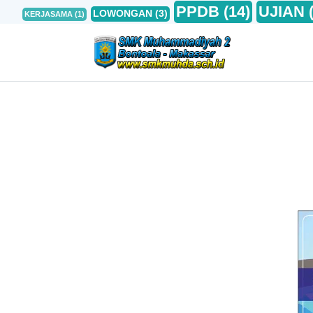
PPDB
(14)
UJIAN
LOWONGAN
(3)
KERJASAMA
(1)