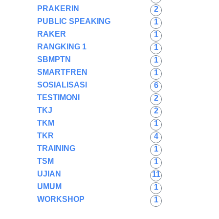
PRAKERIN
2
PUBLIC SPEAKING
1
RAKER
1
RANGKING 1
1
SBMPTN
1
SMARTFREN
1
SOSIALISASI
6
TESTIMONI
2
TKJ
2
TKM
1
TKR
4
TRAINING
1
TSM
1
UJIAN
11
UMUM
1
WORKSHOP
1