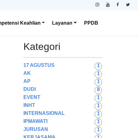
petensi Keahlian
Layanan
PPDB
Kategori
17 AGUSTUS
1
AK
1
AP
1
DUDI
8
EVENT
1
INHT
1
INTERNASIONAL
1
IPMAWATI
1
JURUSAN
1
KERJASAMA
1