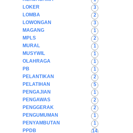
LOKER
3
LOMBA
2
LOWONGAN
3
MAGANG
1
MPLS
2
MURAL
1
MUSYWIL
1
OLAHRAGA
1
PB
1
PELANTIKAN
2
PELATIHAN
5
PENGAJIAN
1
PENGAWAS
2
PENGGERAK
2
PENGUMUMAN
1
PENYAMBUTAN
1
PPDB
14