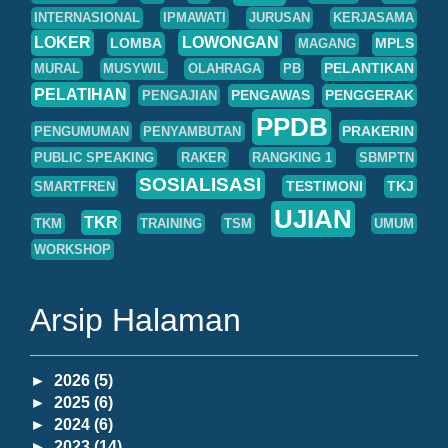
INTERNASIONAL
IPMAWATI
JURUSAN
KERJASAMA
LOKER
LOWONGAN
LOMBA
MPLS
MAGANG
PELANTIKAN
MURAL
MUSYWIL
OLAHRAGA
PB
PELATIHAN
PENGAWAS
PENGGERAK
PENGAJIAN
PPDB
PRAKERIN
PENGUMUMAN
PENYAMBUTAN
PUBLIC SPEAKING
RAKER
RANGKING 1
SBMPTN
SOSIALISASI
TESTIMONI
TKJ
SMARTFREN
UJIAN
TKR
TKM
TRAINING
TSM
UMUM
WORKSHOP
Arsip Halaman
►
2026
(5)
►
2025
(6)
►
2024
(6)
►
2023
(14)