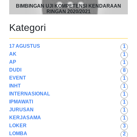
BIMBINGAN UJI KOMPETENSI KENDARAAN
RINGAN 2020/2021
Kategori
17 AGUSTUS
1
AK
1
AP
1
DUDI
8
EVENT
1
INHT
1
INTERNASIONAL
1
IPMAWATI
1
JURUSAN
1
KERJASAMA
1
LOKER
3
LOMBA
2