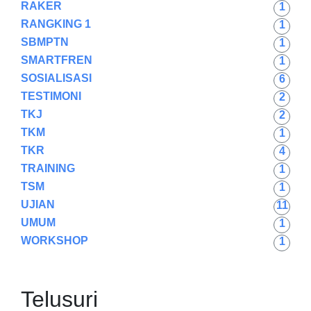
RAKER
1
RANGKING 1
1
SBMPTN
1
SMARTFREN
1
SOSIALISASI
6
TESTIMONI
2
TKJ
2
TKM
1
TKR
4
TRAINING
1
TSM
1
UJIAN
11
UMUM
1
WORKSHOP
1
Telusuri