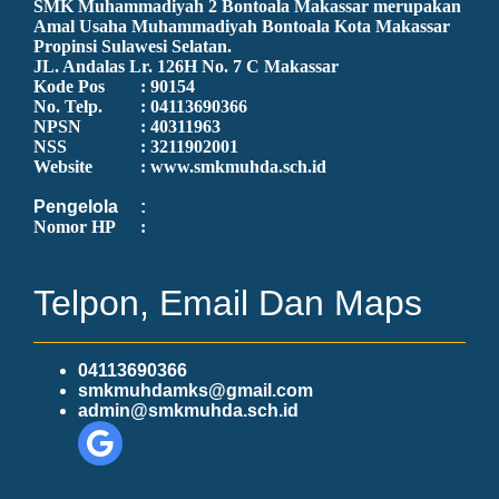
SMK Muhammadiyah 2 Bontoala Makassar merupakan
Amal Usaha Muhammadiyah Bontoala Kota Makassar
Propinsi Sulawesi Selatan.
JL. Andalas Lr. 126H No. 7 C Makassar
Kode Pos
: 90154
No. Telp.
: 04113690366
NPSN
: 40311963
NSS
: 3211902001
Website
: www.smkmuhda.sch.id
Pengelola
:
Nomor HP
:
Telpon, Email Dan Maps
04113690366
smkmuhdamks@gmail.com
admin@smkmuhda.sch.id