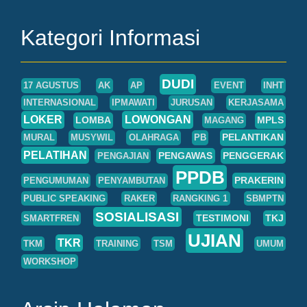
Kategori Informasi
DUDI
17 AGUSTUS
AK
AP
EVENT
INHT
INTERNASIONAL
IPMAWATI
JURUSAN
KERJASAMA
LOKER
LOWONGAN
LOMBA
MPLS
MAGANG
PELANTIKAN
MURAL
MUSYWIL
OLAHRAGA
PB
PELATIHAN
PENGAWAS
PENGGERAK
PENGAJIAN
PPDB
PRAKERIN
PENGUMUMAN
PENYAMBUTAN
PUBLIC SPEAKING
RAKER
RANGKING 1
SBMPTN
SOSIALISASI
TESTIMONI
TKJ
SMARTFREN
UJIAN
TKR
TKM
TRAINING
TSM
UMUM
WORKSHOP