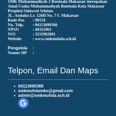
SMK Muhammadiyah 2 Bontoala Makassar merupakan
Amal Usaha Muhammadiyah Bontoala Kota Makassar
Propinsi Sulawesi Selatan.
JL. Andalas Lr. 126H No. 7 C Makassar
Kode Pos
: 90154
No. Telp.
: 04113690366
NPSN
: 40311963
NSS
: 3211902001
Website
: www.smkmuhda.sch.id
Pengelola
:
Nomor HP
:
Telpon, Email Dan Maps
04113690366
smkmuhdamks@gmail.com
admin@smkmuhda.sch.id