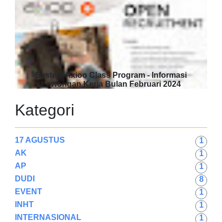
System Axioo Class Program - Informasi
Lowongan Kerja Bulan Februari 2024
Kategori
17 AGUSTUS
1
AK
1
AP
1
DUDI
8
EVENT
1
INHT
1
INTERNASIONAL
1