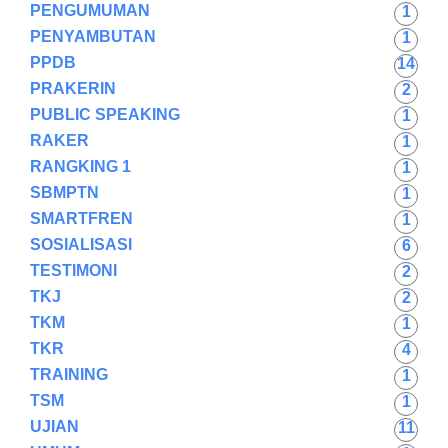
PENGUMUMAN
1
PENYAMBUTAN
1
PPDB
14
PRAKERIN
2
PUBLIC SPEAKING
1
RAKER
1
RANGKING 1
1
SBMPTN
1
SMARTFREN
1
SOSIALISASI
6
TESTIMONI
2
TKJ
2
TKM
1
TKR
4
TRAINING
1
TSM
1
UJIAN
11